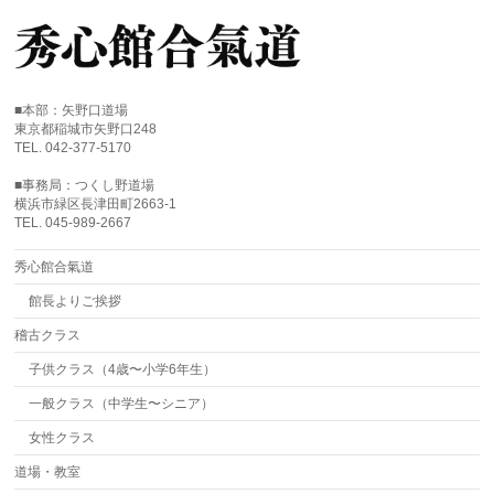
■本部：矢野口道場
東京都稲城市矢野口248
TEL. 042-377-5170
■事務局：つくし野道場
横浜市緑区長津田町2663-1
TEL. 045-989-2667
秀心館合氣道
館長よりご挨拶
稽古クラス
子供クラス（4歳〜小学6年生）
一般クラス（中学生〜シニア）
女性クラス
道場・教室