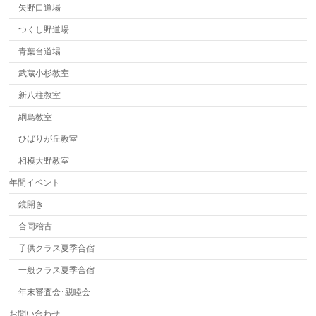
矢野口道場
つくし野道場
青葉台道場
武蔵小杉教室
新八柱教室
綱島教室
ひばりが丘教室
相模大野教室
年間イベント
鏡開き
合同稽古
子供クラス夏季合宿
一般クラス夏季合宿
年末審査会･親睦会
お問い合わせ