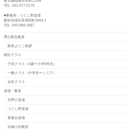
東京都稲城市矢野口248
TEL. 042-377-5170
■事務局：つくし野道場
横浜市緑区長津田町2663-1
TEL. 045-989-2667
秀心館合氣道
館長よりご挨拶
稽古クラス
子供クラス（4歳〜小学6年生）
一般クラス（中学生〜シニア）
女性クラス
道場・教室
矢野口道場
つくし野道場
青葉台道場
武蔵小杉教室