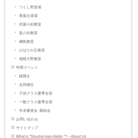
つくし野道場
青葉台道場
武蔵小杉教室
新八柱教室
綱島教室
ひばりが丘教室
相模大野教室
年間イベント
鏡開き
合同稽古
子供クラス夏季合宿
一般クラス夏季合宿
年末審査会･親睦会
お問い合わせ
サイトマップ
What is “Shushin-kan Aikido ”? – About Us