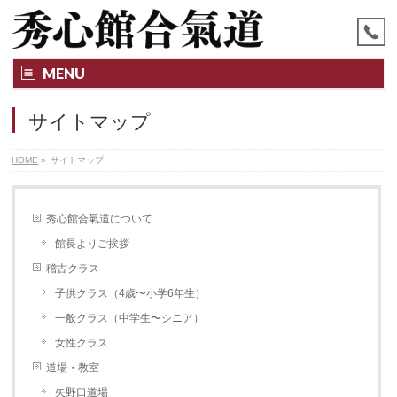
MENU
サイトマップ
HOME
»
サイトマップ
秀心館合氣道について
館長よりご挨拶
稽古クラス
子供クラス（4歳〜小学6年生）
一般クラス（中学生〜シニア）
女性クラス
道場・教室
矢野口道場