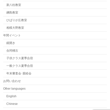
新八柱教室
綱島教室
ひばりが丘教室
相模大野教室
年間イベント
鏡開き
合同稽古
子供クラス夏季合宿
一般クラス夏季合宿
年末審査会･親睦会
お問い合わせ
Other languages
English
Chinese