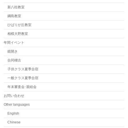
新八柱教室
綱島教室
ひばりが丘教室
相模大野教室
年間イベント
鏡開き
合同稽古
子供クラス夏季合宿
一般クラス夏季合宿
年末審査会･親睦会
お問い合わせ
Other languages
English
Chinese