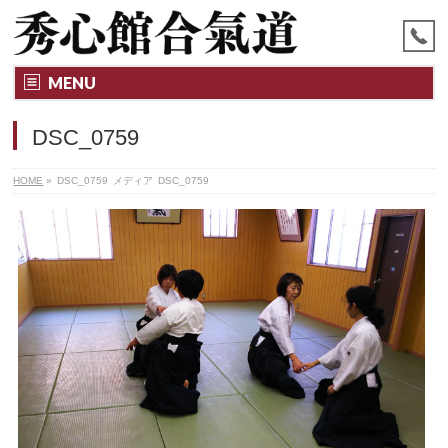
MENU
DSC_0759
HOME
»
DSC_0759
メディア
DSC_0759