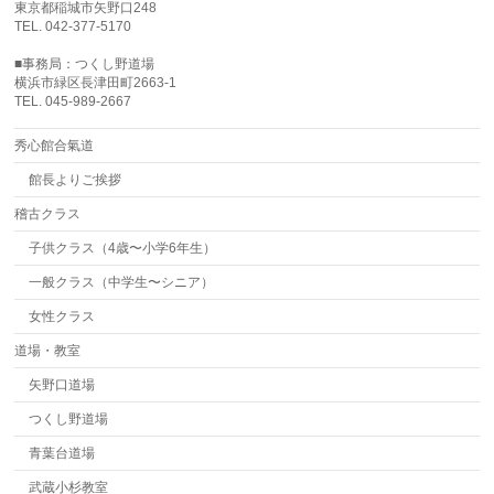
東京都稲城市矢野口248
TEL. 042-377-5170
■事務局：つくし野道場
横浜市緑区長津田町2663-1
TEL. 045-989-2667
秀心館合氣道
館長よりご挨拶
稽古クラス
子供クラス（4歳〜小学6年生）
一般クラス（中学生〜シニア）
女性クラス
道場・教室
矢野口道場
つくし野道場
青葉台道場
武蔵小杉教室