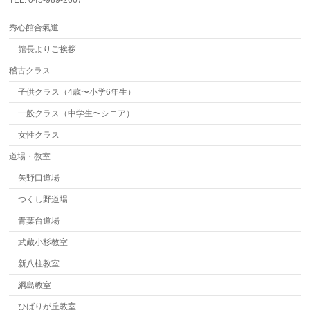
TEL. 045-989-2667
秀心館合氣道
館長よりご挨拶
稽古クラス
子供クラス（4歳〜小学6年生）
一般クラス（中学生〜シニア）
女性クラス
道場・教室
矢野口道場
つくし野道場
青葉台道場
武蔵小杉教室
新八柱教室
綱島教室
ひばりが丘教室