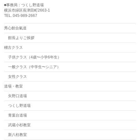
■事務局：つくし野道場
横浜市緑区長津田町2663-1
TEL. 045-989-2667
秀心館合氣道
館長よりご挨拶
稽古クラス
子供クラス（4歳〜小学6年生）
一般クラス（中学生〜シニア）
女性クラス
道場・教室
矢野口道場
つくし野道場
青葉台道場
武蔵小杉教室
新八柱教室