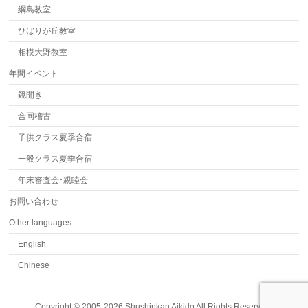
綱島教室
ひばりが丘教室
相模大野教室
年間イベント
鏡開き
合同稽古
子供クラス夏季合宿
一般クラス夏季合宿
年末審査会･親睦会
お問い合わせ
Other languages
English
Chinese
Copyright ©
2005-2026 Shushinkan Aikido
All Rights Reserved.