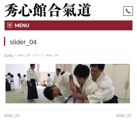
MENU
slider_04
HOME
»
slider_04
メディア
slider_04
slider_03
slider_02