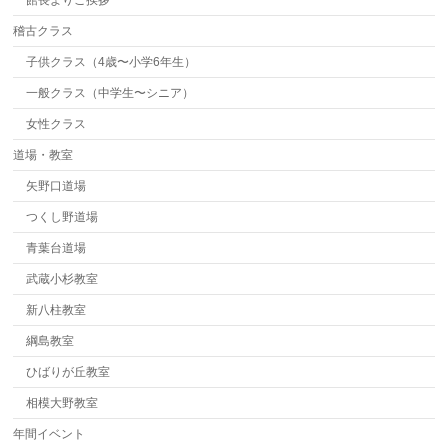
稽古クラス
子供クラス（4歳〜小学6年生）
一般クラス（中学生〜シニア）
女性クラス
道場・教室
矢野口道場
つくし野道場
青葉台道場
武蔵小杉教室
新八柱教室
綱島教室
ひばりが丘教室
相模大野教室
年間イベント