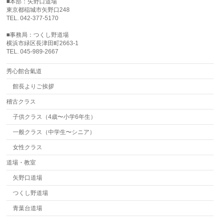
■本部：矢野口道場
東京都稲城市矢野口248
TEL. 042-377-5170
■事務局：つくし野道場
横浜市緑区長津田町2663-1
TEL. 045-989-2667
秀心館合氣道
館長よりご挨拶
稽古クラス
子供クラス（4歳〜小学6年生）
一般クラス（中学生〜シニア）
女性クラス
道場・教室
矢野口道場
つくし野道場
青葉台道場