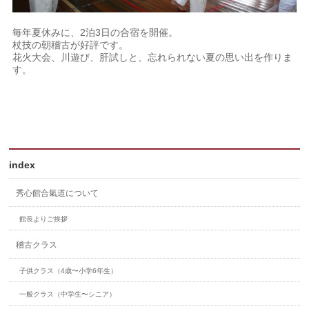
毎年夏休みに、2泊3日の合宿を開催。
杖技の朝稽古が好評です。
花火大会、川遊び、肝試しと、忘れられない夏の思い出を作りま
す。
index
秀心館合氣道について
館長よりご挨拶
稽古クラス
子供クラス（4歳〜小学6年生）
一般クラス（中学生〜シニア）