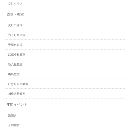
女性クラス
道場・教室
矢野口道場
つくし野道場
青葉台道場
武蔵小杉教室
新八柱教室
綱島教室
ひばりが丘教室
相模大野教室
年間イベント
鏡開き
合同稽古