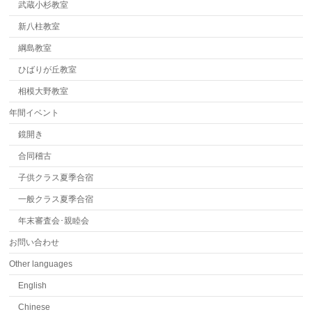
武蔵小杉教室
新八柱教室
綱島教室
ひばりが丘教室
相模大野教室
年間イベント
鏡開き
合同稽古
子供クラス夏季合宿
一般クラス夏季合宿
年末審査会･親睦会
お問い合わせ
Other languages
English
Chinese