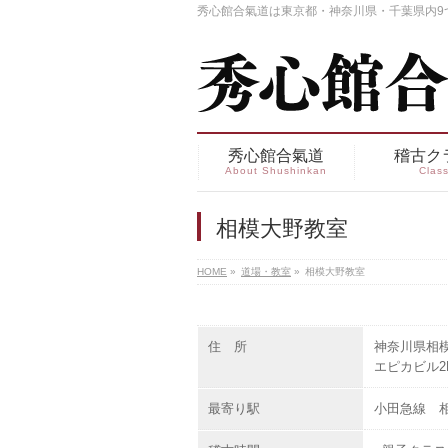
秀心館合氣道は東京都・神奈川県・千葉県内9
秀心館合氣道
稽古ク
About Shushinkan
Clas
相模大野教室
HOME
»
道場・教室
»
相模大野教室
住 所
神奈川県相模
エピカビル2
最寄り駅
小田急線 