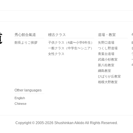
秀心館合氣道
稽古クラス
道場・教室
館長よりご挨拶
子供クラス（4歳〜小学6年生）
矢野口道場
一般クラス（中学生〜シニア）
つくし野道場
女性クラス
青葉台道場
武蔵小杉教室
新八柱教室
綱島教室
ひばりが丘教室
相模大野教室
Other languages
English
Chinese
Copyright ©
2005-2026 Shushinkan Aikido
All Rights Reserved.