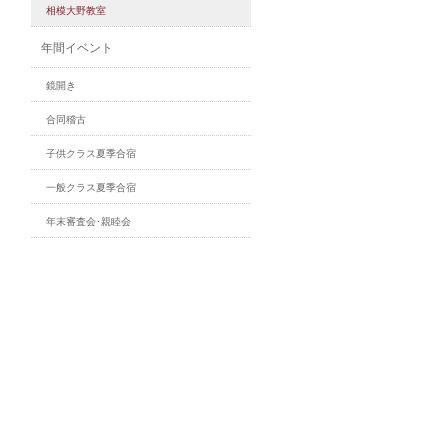
相模大野教室
年間イベント
鏡開き
合同稽古
子供クラス夏季合宿
一般クラス夏季合宿
年末審査会･親睦会