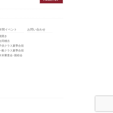
年間イベント
お問い合わせ
鏡開き
合同稽古
子供クラス夏季合宿
一般クラス夏季合宿
年末審査会･親睦会