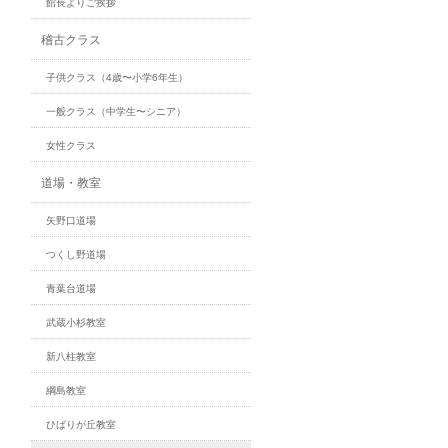
館長よりご挨拶
稽古クラス
子供クラス（4歳〜小学6年生）
一般クラス（中学生〜シニア）
女性クラス
道場・教室
矢野口道場
つくし野道場
青葉台道場
武蔵小杉教室
新八柱教室
綱島教室
ひばりが丘教室