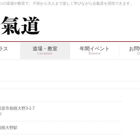
つの道場や教室で、子供から大人まで楽しく学びながら合氣道を習得できます。
ラス
道場・教室
年間イベント
お問
s
Location
Events
C
原市相模大野3-1-7
F
相模大野駅