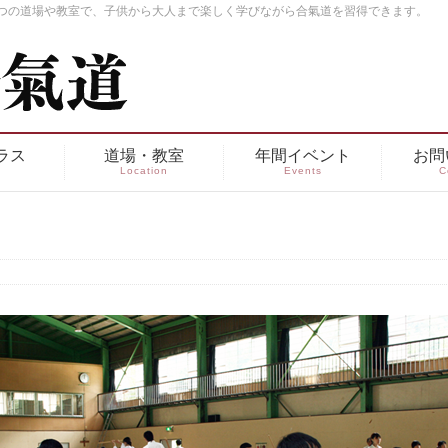
つの道場や教室で、子供から大人まで楽しく学びながら合氣道を習得できます。
ラス
道場・教室
年間イベント
お問
s
Location
Events
C