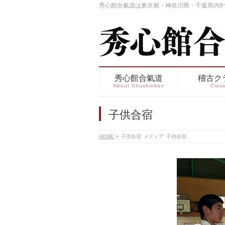
秀心館合氣道は東京都・神奈川県・千葉県内9
秀心館合氣道
稽古ク
About Shushinkan
Clas
子供合宿
HOME
»
子供合宿
メディア
子供合宿