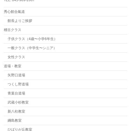
TEL. 045-989-2667
秀心館合氣道
館長よりご挨拶
稽古クラス
子供クラス（4歳〜小学6年生）
一般クラス（中学生〜シニア）
女性クラス
道場・教室
矢野口道場
つくし野道場
青葉台道場
武蔵小杉教室
新八柱教室
綱島教室
ひばりが丘教室